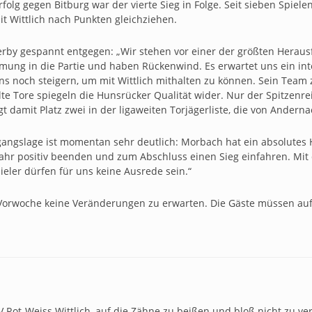
olg gegen Bitburg war der vierte Sieg in Folge. Seit sieben Spiele
t Wittlich nach Punkten gleichziehen.
erby gespannt entgegen: „Wir stehen vor einer der größten Heraus
mung in die Partie und haben Rückenwind. Es erwartet uns ein in
ns noch steigern, um mit Wittlich mithalten zu können. Sein Team
elte Tore spiegeln die Hunsrücker Qualität wider. Nur der Spitzenr
egt damit Platz zwei in der ligaweiten Torjägerliste, die von Ander
usgangslage ist momentan sehr deutlich: Morbach hat ein absolute
lbjahr positiv beenden und zum Abschluss einen Sieg einfahren. Mi
ieler dürfen für uns keine Ausrede sein.“
orwoche keine Veränderungen zu erwarten. Die Gäste müssen auf L
SV Rot-Weiss Wittlich, auf die Zähne zu beißen und bloß nicht zu ver