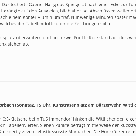
e: Da stocherte Gabriel Harig das Spielgerät nach einer Ecke zur F
 drängte auf den Ausgleich, blieb aber bei Abschlüssen weiter erfo
 nach einem Konter Aluminium traf. Nur wenige Minuten später ma
 welches der Tabellendritte über die Zeit bringen sollte.
msplatz überwintern und noch zwei Punkte Rückstand auf die zwei
ang sieben ab.
rbach (Sonntag, 15 Uhr, Kunstrasenplatz am Bürgerwehr, Wittli
0:5-Klatsche beim TuS Immendorf hinken die Wittlicher den eigen
ch Tabellenvierter. Sieben Punkte beträgt mittlerweile der Rücks
Kreisderby gegen selbstbewusste Morbacher. Die Hunsrücker reiten 