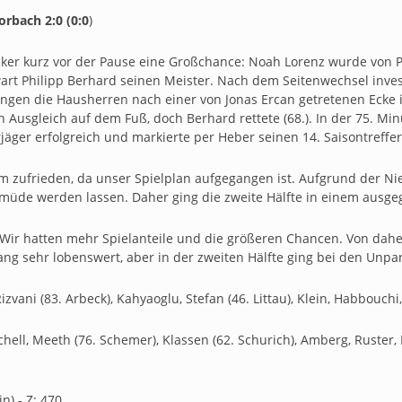
rbach 2:0 (0:0
)
cker kurz vor der Pause eine Großchance: Noah Lorenz wurde von Ph
wart Philipp Berhard seinen Meister. Nach dem Seitenwechsel inv
ingen die Hausherren nach einer von Jonas Ercan getretenen Ecke 
n Ausgleich auf dem Fuß, doch Berhard rettete (68.). In der 75. Min
jäger erfolgreich und markierte per Heber seinen 14. Saisontreffer
rem zufrieden, da unser Spielplan aufgegangen ist. Aufgrund der Ni
müde werden lassen. Daher ging die zweite Hälfte in einem ausgeg
„Wir hatten mehr Spielanteile und die größeren Chancen. Von dahe
ng sehr lobenswert, aber in der zweiten Hälfte ging bei den Unpar
izvani (83. Arbeck), Kahyaoglu, Stefan (46. Littau), Klein, Habbouchi
hell, Meeth (76. Schemer), Klassen (62. Schurich), Amberg, Ruster,
) - Z: 470