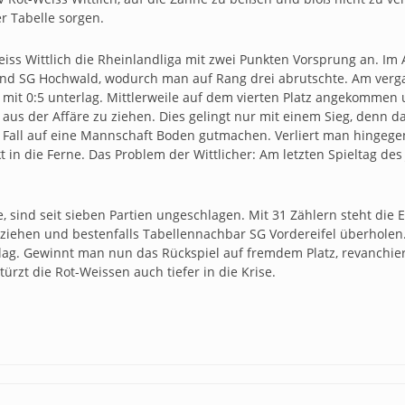
r Tabelle sorgen.
eiss Wittlich die Rheinlandliga mit zwei Punkten Vorsprung an. Im
nd SG Hochwald, wodurch man auf Rang drei abrutschte. Am vergan
mit 0:5 unterlag. Mittlerweile auf dem vierten Platz angekommen
h aus der Affäre zu ziehen. Dies gelingt nur mit einem Sieg, denn 
 Fall auf eine Mannschaft Boden gutmachen. Verliert man hingegen
in die Ferne. Das Problem der Wittlicher: Am letzten Spieltag des
, sind seit sieben Partien ungeschlagen. Mit 31 Zählern steht die E
chziehen und bestenfalls Tabellennachbar SG Vordereifel überholen.
lag. Gewinnt man nun das Rückspiel auf fremdem Platz, revanchier
ürzt die Rot-Weissen auch tiefer in die Krise.