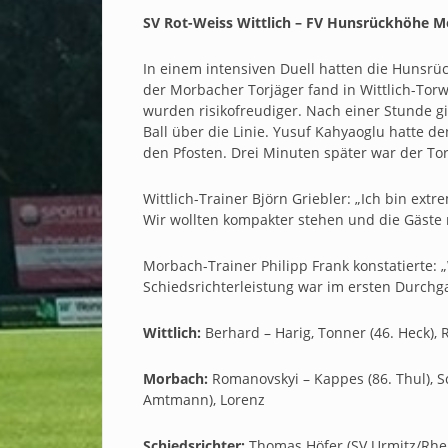
SV Rot-Weiss Wittlich – FV Hunsrückhöhe Mo
In einem intensiven Duell hatten die Hunsrü
der Morbacher Torjäger fand in Wittlich-Tor
wurden risikofreudiger. Nach einer Stunde g
Ball über die Linie. Yusuf Kahyaoglu hatte de
den Pfosten. Drei Minuten später war der Tor
Wittlich-Trainer Björn Griebler: „Ich bin ext
Wir wollten kompakter stehen und die Gäste 
Morbach-Trainer Philipp Frank konstatierte: 
Schiedsrichterleistung war im ersten Durchga
Wittlich:
Berhard – Harig, Tonner (46. Heck), R
Morbach:
Romanovskyi – Kappes (86. Thul), Sc
Amtmann), Lorenz
Schiedsrichter:
Thomas Höfer (SV Urmitz/Rhein