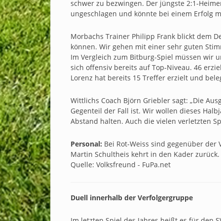
schwer zu bezwingen. Der jüngste 2:1-Heimerf
ungeschlagen und könnte bei einem Erfolg mi
Morbachs Trainer Philipp Frank blickt dem D
können. Wir gehen mit einer sehr guten Stim
Im Vergleich zum Bitburg-Spiel müssen wir u
sich offensiv bereits auf Top-Niveau. 46 erzi
Lorenz hat bereits 15 Treffer erzielt und bel
Wittlichs Coach Björn Griebler sagt: „Die A
Gegenteil der Fall ist. Wir wollen dieses Ha
Abstand halten. Auch die vielen verletzten Sp
Personal:
Bei Rot-Weiss sind gegenüber der V
Martin Schultheis kehrt in den Kader zurück.
Quelle: Volksfreund - FuPa.net
Duell innerhalb der Verfolgergruppe
Im letzten Spiel des Jahres heißt es für den 