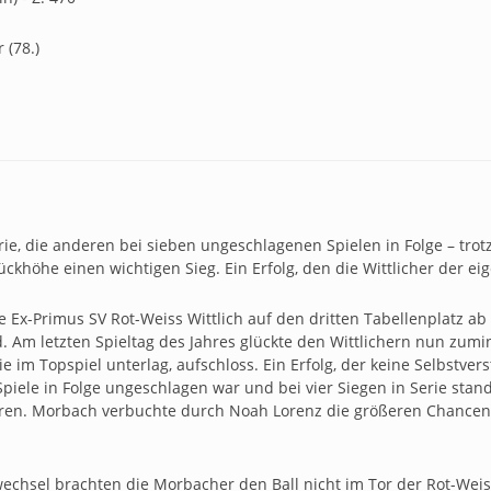
 (78.)
rie, die anderen bei sieben ungeschlagenen Spielen in Folge – tr
ckhöhe einen wichtigen Sieg. Ein Erfolg, den die Wittlicher der ei
e Ex-Primus SV Rot-Weiss Wittlich auf den dritten Tabellenplatz a
Am letzten Spieltag des Jahres glückte den Wittlichern nun zumin
e im Topspiel unterlag, aufschloss. Ein Erfolg, der keine Selbstver
Spiele in Folge ungeschlagen war und bei vier Siegen in Serie st
en. Morbach verbuchte durch Noah Lorenz die größeren Chancen, 
echsel brachten die Morbacher den Ball nicht im Tor der Rot-Weis